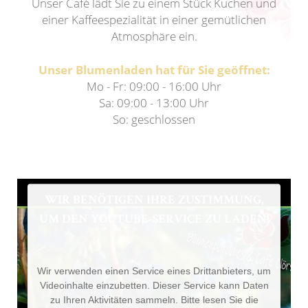
Unser Café lädt Sie zu einem Stück Kuchen und
einer Kaffeespezialität in einer gemütlichen
Atmosphäre ein.
Unser Blumenladen hat für Sie geöffnet:
Mo - Fr: 09:00 - 16:00 Uhr
Sa: 09:00 - 13:00 Uhr
So: geschlossen
WIR BENÖTIGEN IHRE ZUSTIMMUNG,
UM DEN YOUTUBE-SERVICE ZU LADEN!
Wir verwenden einen Service eines Drittanbieters, um
Videoinhalte einzubetten. Dieser Service kann Daten
zu Ihren Aktivitäten sammeln. Bitte lesen Sie die