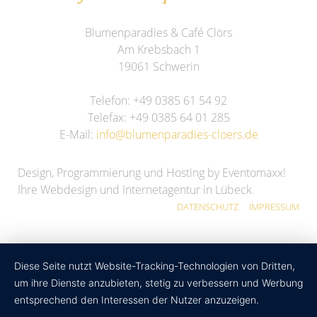
Blumenparadies & Café Clörs
Am Krebsbach 1
19061 Schwerin
Telefon: +49 0385 61 54 92
Telefax: +49 0385 64 01 285
E-Mail:
info@blumenparadies-cloers.de
Design, Programmierung und Hosting by Eventomaxx!
Ihre Webdesign und Internetagentur in Lübeck.
DATENSCHUTZ
IMPRESSUM
Diese Seite nutzt Website-Tracking-Technologien von Dritten,
um ihre Dienste anzubieten, stetig zu verbessern und Werbung
entsprechend den Interessen der Nutzer anzuzeigen.