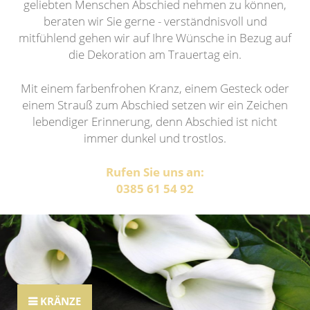
geliebten Menschen Abschied nehmen zu können,
beraten wir Sie gerne - verständnisvoll und
mitfühlend gehen wir auf Ihre Wünsche in Bezug auf
die Dekoration am Trauertag ein.
Mit einem farbenfrohen Kranz, einem Gesteck oder
einem Strauß zum Abschied setzen wir ein Zeichen
lebendiger Erinnerung, denn Abschied ist nicht
immer dunkel und trostlos.
Rufen Sie uns an:
0385 61 54 92
KRÄNZE